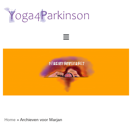
Ga
naar
de
inhoud
Home
»
Archieven voor Marjan